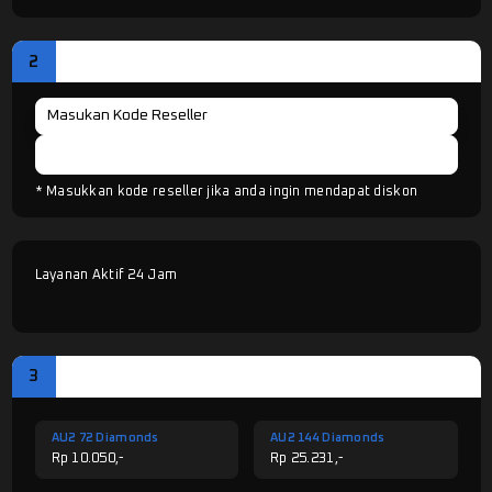
2
CODE RESELLER
Cek Kode
* Masukkan kode reseller jika anda ingin mendapat diskon
Layanan Aktif 24 Jam
3
PILIH LAYANAN
AU2 72 Diamonds
AU2 144 Diamonds
Rp 10.050,-
Rp 25.231,-