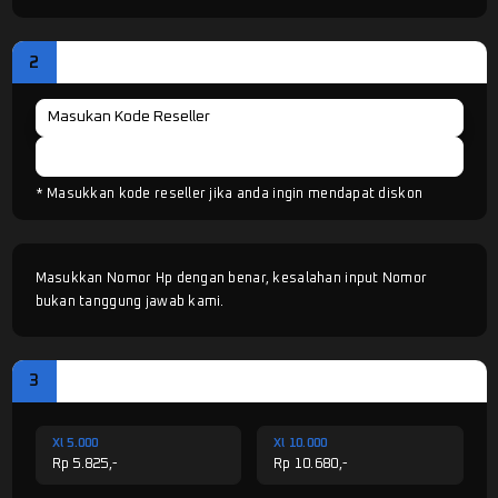
2
CODE RESELLER
Cek Kode
* Masukkan kode reseller jika anda ingin mendapat diskon
Masukkan Nomor Hp dengan benar, kesalahan input Nomor
bukan tanggung jawab kami.
3
PILIH LAYANAN
Xl 5.000
Xl 10.000
Rp 5.825,-
Rp 10.680,-